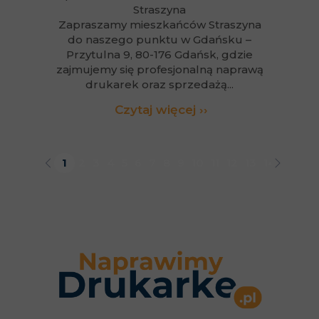
Straszyna
Zapraszamy mieszkańców Straszyna
do naszego punktu w Gdańsku –
Przytulna 9, 80-176 Gdańsk, gdzie
zajmujemy się profesjonalną naprawą
drukarek oraz sprzedażą...
Czytaj więcej ››
1
2
3
4
5
6
7
8
9
10
11
12
13
14
15
16