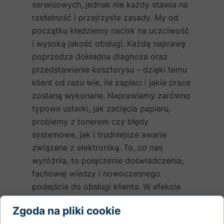
serwisowych, jednak nie każdy stawia na
rzetelność i przejrzyste zasady. My od
początku kładziemy nacisk na uczciwość
i wysoką jakość obsługi. Każdą naprawę
poprzedza dokładna diagnoza oraz
przedstawienie kosztorysu – dzięki temu
klient od razu wie, ile zapłaci i jakie prace
zostaną wykonane. Naprawiamy zarówno
typowe usterki, jak zacięcia papieru,
problemy z tonerem czy błędy
systemowe, jak i trudniejsze awarie
związane z elektroniką. To, co nas
wyróżnia, to połączenie doświadczenia,
fachowej wiedzy i nowoczesnego
podejścia do obsługi klienta. W efekcie
wielu mieszkańców Sopotu i okolic
Zgoda na pliki cookie
regularnie korzysta z naszych usług i