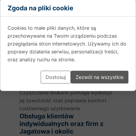
Korzystanie z dobrej jakości
Zgoda na pliki cookie
papieru
Papier niskiej jakości pozostawia drobinki
pyłu, które osadzają się wewnątrz
Cookies to małe pliki danych, które są
urządzenia i utrudniają jego pracę.
przechowywane na Twoim urządzeniu podczas
Unikanie przypadkowych
przeglądania stron internetowych. Używamy ich do
zamienników
poprawy działania serwisu, personalizacji treści,
Niektóre tanie tonery i tusze mogą
oraz analizy ruchu na stronie.
powodować zabrudzenia, wycieki lub
problemy z wydrukiem.
Dostosuj
Zezwól na wszystkie
Regularna konserwacja
urządzenia
Czyszczenie drukarki pomaga wydłużyć
jej żywotność oraz poprawia komfort
codziennego użytkowania.
Obsługa klientów
indywidualnych oraz firm z
Jagatowa i okolic