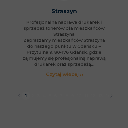
Straszyn
Profesjonalna naprawa drukarek i
sprzedaż tonerów dla mieszkańców
Straszyna
Zapraszamy mieszkańców Straszyna
do naszego punktu w Gdańsku –
Przytulna 9, 80-176 Gdańsk, gdzie
zajmujemy się profesjonalną naprawą
drukarek oraz sprzedażą...
Czytaj więcej ››
1
2
3
4
5
6
7
8
9
10
11
12
13
14
15
16